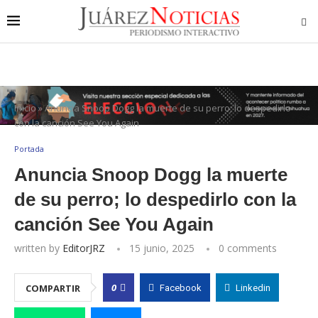
Inicio
»
Anuncia Snoop Dogg la muerte de su perro; lo despedirlo
con la canción See You Again
Portada
Anuncia Snoop Dogg la muerte
de su perro; lo despedirlo con la
canción See You Again
written by
EditorJRZ
15 junio, 2025
0 comments
0
COMPARTIR
Facebook
Linkedin