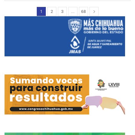
1
…
2
3
68