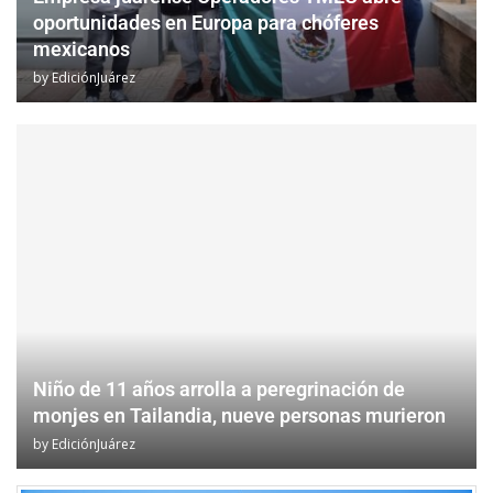
oportunidades en Europa para chóferes
mexicanos
by
EdiciónJuárez
Niño de 11 años arrolla a peregrinación de
monjes en Tailandia, nueve personas murieron
by
EdiciónJuárez