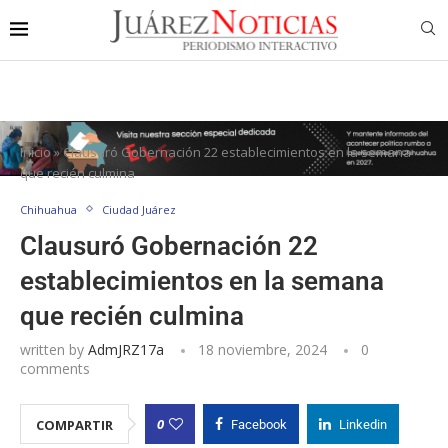
Inicio
»
Clausuró Gobernación 22 establecimientos en la semana
que recién culmina
Chihuahua
Ciudad Juárez
Clausuró Gobernación 22
establecimientos en la semana
que recién culmina
written by
AdmJRZ17a
18 noviembre, 2024
0
comments
0
COMPARTIR
Facebook
Linkedin