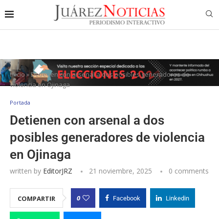
Inicio
»
Detienen con arsenal a dos posibles generadores de
violencia en Ojinaga
Portada
Detienen con arsenal a dos
posibles generadores de violencia
en Ojinaga
written by
EditorJRZ
21 noviembre, 2025
0 comments
0
COMPARTIR
Facebook
Linkedin