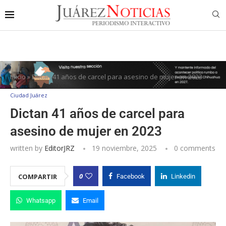
Inicio
»
Dictan 41 años de carcel para asesino de mujer en 2023
Ciudad Juárez
Dictan 41 años de carcel para
asesino de mujer en 2023
written by
EditorJRZ
19 noviembre, 2025
0 comments
0
COMPARTIR
Facebook
Linkedin
Whatsapp
Email