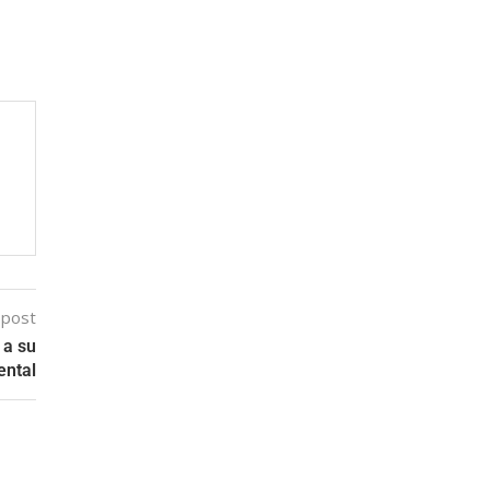
 post
 a su
ental