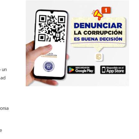
o un
dad
lonia
e