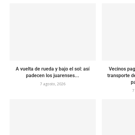
A vuelta de rueda y bajo el sol: así
Vecinos pag
padecen los juarenses...
transporte d
p
7 agosto, 2026
7