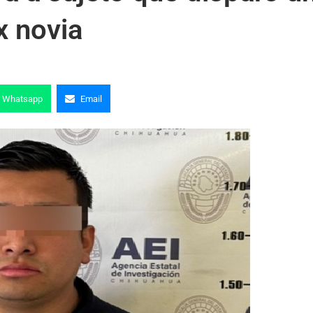
x novia
Whatsapp
Email