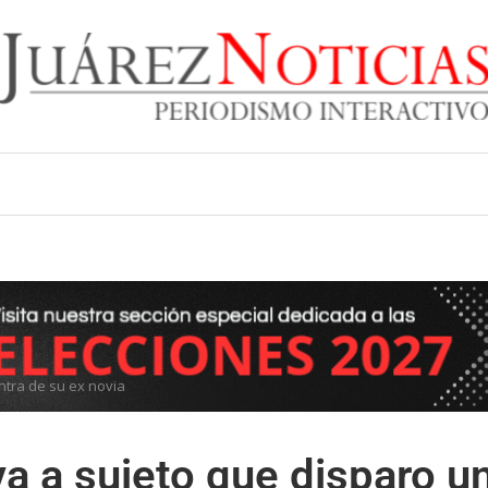
ntra de su ex novia
va a sujeto que disparo u