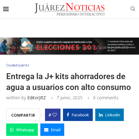
Inicio
»
Entrega la J+ kits ahorradores de agua a usuarios con alto
consumo
Ciudad Juárez
Entrega la J+ kits ahorradores de
agua a usuarios con alto consumo
written by
EditorJRZ
7 junio, 2025
0 comments
0
COMPARTIR
Facebook
Linkedin
Whatsapp
Email