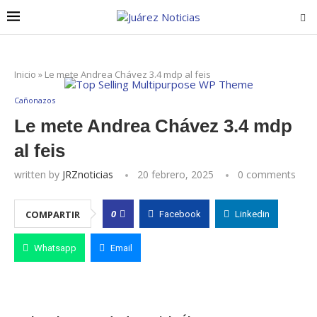
Inicio
»
Le mete Andrea Chávez 3.4 mdp al feis
Cañonazos
Le mete Andrea Chávez 3.4 mdp
al feis
written by
JRZnoticias
20 febrero, 2025
0 comments
0
COMPARTIR
Facebook
Linkedin
Whatsapp
Email