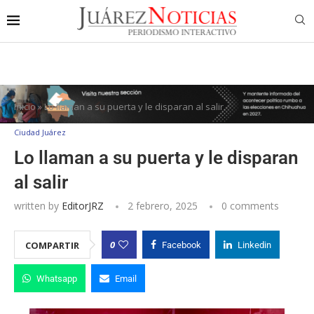
Inicio
»
Lo llaman a su puerta y le disparan al salir
Ciudad Juárez
Lo llaman a su puerta y le disparan
al salir
written by
EditorJRZ
2 febrero, 2025
0 comments
0
COMPARTIR
Facebook
Linkedin
Whatsapp
Email