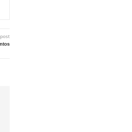
 post
entos