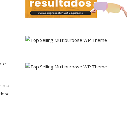
nte
misma
ndose