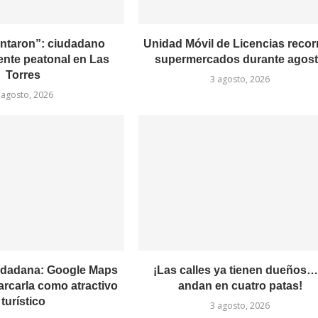
entaron”: ciudadano
Unidad Móvil de Licencias recor
ente peatonal en Las
supermercados durante agos
Torres
3 agosto, 2026
 agosto, 2026
udadana: Google Maps
¡Las calles ya tienen dueños…
arcarla como atractivo
andan en cuatro patas!
turístico
3 agosto, 2026