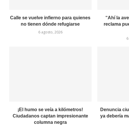
Calle se vuelve infierno para quienes
“Ahí la av
no tienen dónde refugiarse
reclama pu
6 agosto, 2026
6
¡El humo se veía a kilómetros!
Denuncia ci
Ciudadanos captan impresionante
ya debería m
columna negra