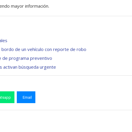
endo mayor información.
ales
a bordo de un vehículo con reporte de robo
te de programa preventivo
es activan búsqueda urgente
tsapp
Email