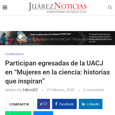
Inicio
»
Participan egresadas de la UACJ en “Mujeres en la ciencia:
historias que inspiran”
Ciudad Juárez
Participan egresadas de la UACJ
en “Mujeres en la ciencia: historias
que inspiran”
written by
EditorJRZ
27 febrero, 2025
0 comments
0
COMPARTIR
Facebook
Linkedin