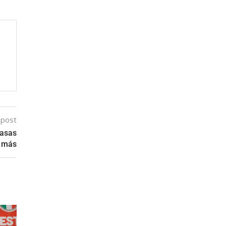
 post
Casas
o más