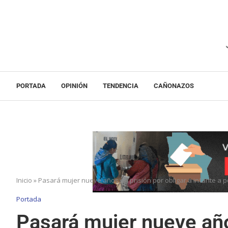
PORTADA
OPINIÓN
TENDENCIA
CAÑONAZOS
Inicio
»
Pasará mujer nueve años en prisión por obligar a infante a pe
Portada
Pasará mujer nueve año