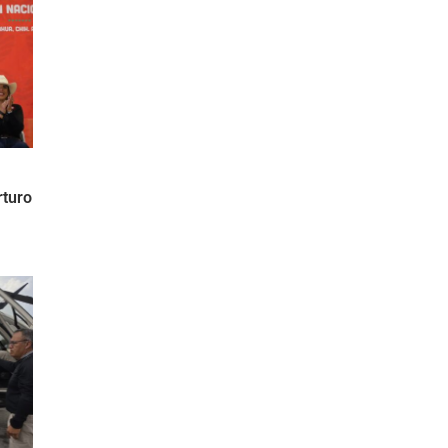
n
rturo