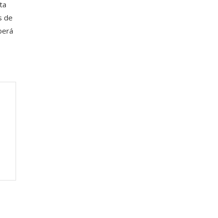
ta
s de
berá