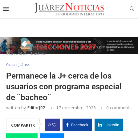
Inicio
»
Permanece la J+ cerca de los usuarios con programa
especial de ¨bacheo¨
Ciudad Juárez
Permanece la J+ cerca de los
usuarios con programa especial
de ¨bacheo¨
written by
EditorJRZ
17 noviembre, 2025
0 comments
0
COMPARTIR
Facebook
Linkedin