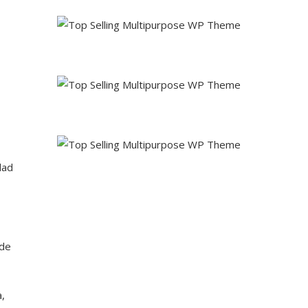
dad
 de
a,