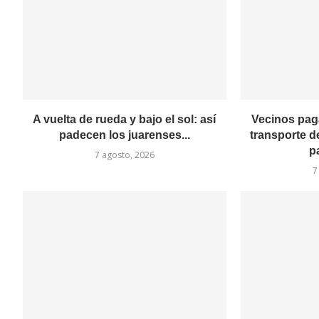
A vuelta de rueda y bajo el sol: así
Vecinos pag
padecen los juarenses...
transporte d
p
7 agosto, 2026
7