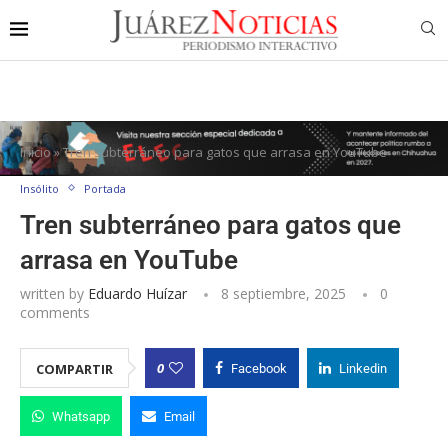
Inicio
»
Tren subterráneo para gatos que arrasa en YouTube
Insólito
Portada
Tren subterráneo para gatos que
arrasa en YouTube
written by
Eduardo Huízar
8 septiembre, 2025
0
comments
0
COMPARTIR
Facebook
Linkedin
Whatsapp
Email