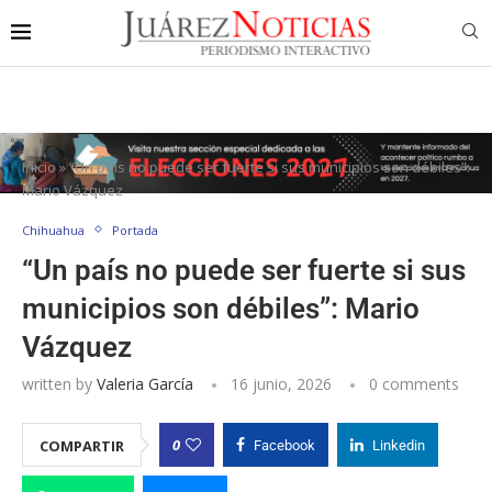
Inicio
»
“Un país no puede ser fuerte si sus municipios son débiles”:
Mario Vázquez
Chihuahua
Portada
“Un país no puede ser fuerte si sus
municipios son débiles”: Mario
Vázquez
written by
Valeria García
16 junio, 2026
0 comments
0
COMPARTIR
Facebook
Linkedin