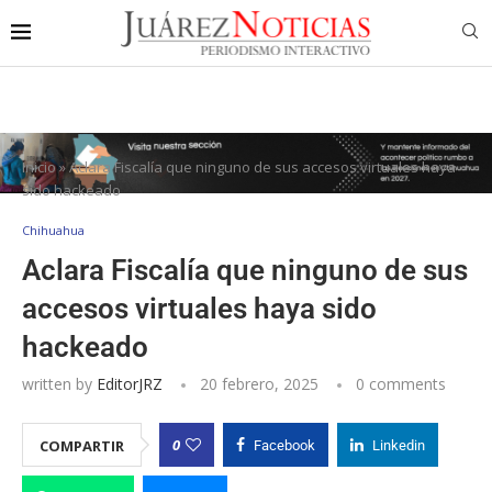
Inicio
»
Aclara Fiscalía que ninguno de sus accesos virtuales haya
sido hackeado
Chihuahua
Aclara Fiscalía que ninguno de sus
accesos virtuales haya sido
hackeado
written by
EditorJRZ
20 febrero, 2025
0 comments
0
COMPARTIR
Facebook
Linkedin