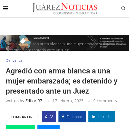
Inicio
»
Agredió con arma blanca a una mujer embarazada; es
detenido y presentado ante un Juez
Chihuahua
Agredió con arma blanca a una
mujer embarazada; es detenido y
presentado ante un Juez
written by
EditorJRZ
17 febrero, 2025
0 comments
0
COMPARTIR
Facebook
Linkedin