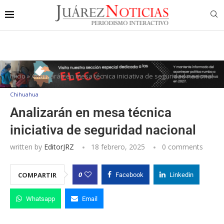
Inicio
»
Analizarán en mesa técnica iniciativa de seguridad nacional
Chihuahua
Analizarán en mesa técnica
iniciativa de seguridad nacional
written by
EditorJRZ
18 febrero, 2025
0 comments
0
COMPARTIR
Facebook
Linkedin
Whatsapp
Email