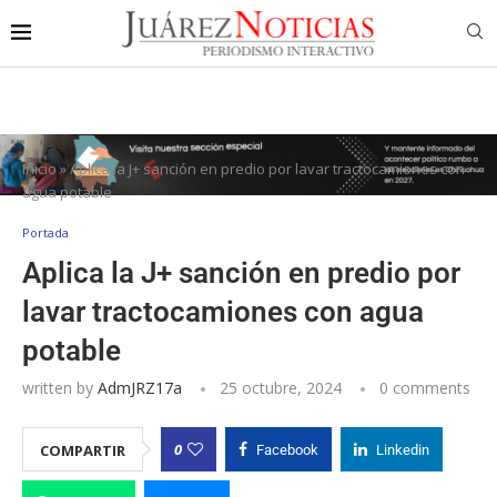
Inicio
»
Aplica la J+ sanción en predio por lavar tractocamiones con
agua potable
Portada
Aplica la J+ sanción en predio por
lavar tractocamiones con agua
potable
written by
AdmJRZ17a
25 octubre, 2024
0 comments
0
COMPARTIR
Facebook
Linkedin