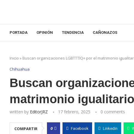
PORTADA
OPINIÓN
TENDENCIA
CAÑONAZOS
Inicio
»
Buscan organizaciones LGBTTTIQ+ por el matrimonio igualitar
Chihuahua
Buscan organizacion
matrimonio igualitari
written by
EditorJRZ
17 febrero, 2025
0 comments
0
COMPARTIR
Facebook
Linkedin