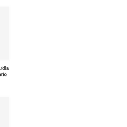
rdia
ario