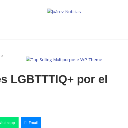
io
es LGBTTTIQ+ por el
o
Whatsapp
Email