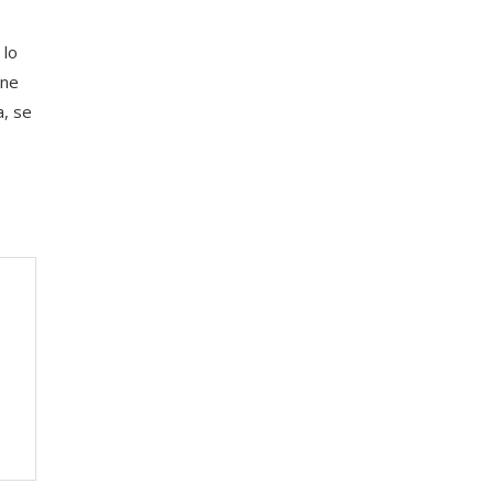
 lo
ene
a, se
,