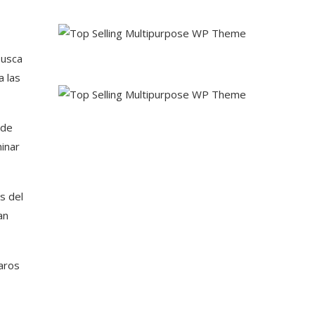
busca
a las
 de
inar
s del
an
aros