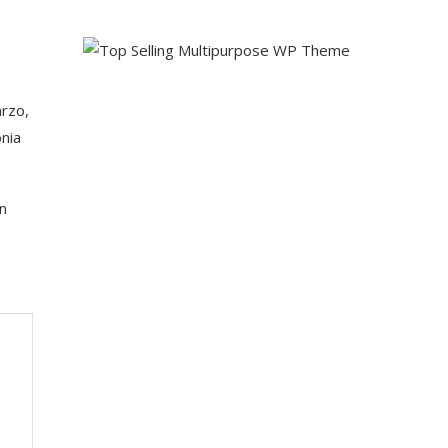
arzo,
nia
n