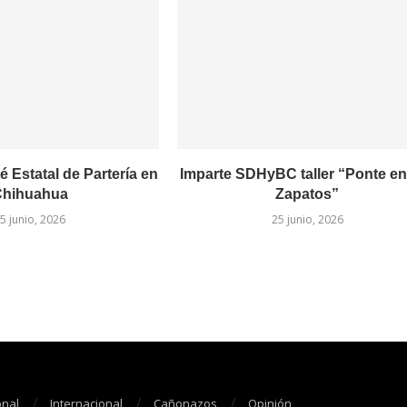
é Estatal de Partería en
Imparte SDHyBC taller “Ponte en
hihuahua
Zapatos”
5 junio, 2026
25 junio, 2026
onal
Internacional
Cañonazos
Opinión