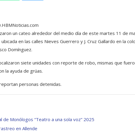
.HBMNoticias.com
alizaron un cateo alrededor del medio día de este martes 11 de m
cada en las calles Nieves Guerrero y J. Cruz Gallardo en la colo
isco Domínguez.
localizaron siete unidades con reporte de robo, mismas que fuero
on la ayuda de grúas.
eportan personas detenidas.
val de Monólogos “Teatro a una sola voz” 2025
rastreo en Allende