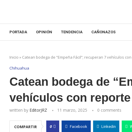
PORTADA
OPINIÓN
TENDENCIA
CAÑONAZOS
Inicio
»
Catean bodega de “Empeña Fácil”; recuperan 7 vehículos con
Chihuahua
Catean bodega de “Em
vehículos con reporte
written by
EditorJRZ
11 marzo, 2025
0 comments
0
COMPARTIR
Facebook
Linkedin