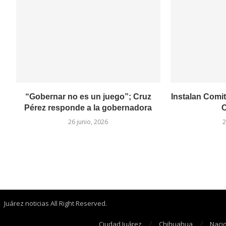
“Gobernar no es un juego”; Cruz
Instalan Comit
Pérez responde a la gobernadora
C
26 junio, 2026
2
Juárez noticias All Right Reserved.
Ciudad Juárez
Chihuahua
Naci