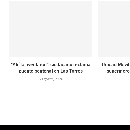
“Ahí la aventaron”: ciudadano reclama
Unidad Móvil 
puente peatonal en Las Torres
supermerc
6 agosto, 2026
3