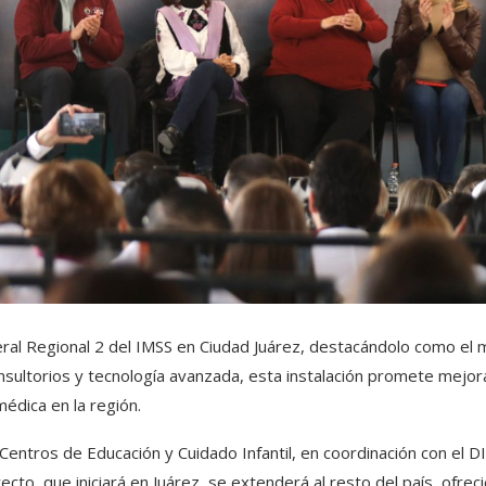
eral Regional 2 del IMSS en Ciudad Juárez, destacándolo como el 
sultorios y tecnología avanzada, esta instalación promete mejora
médica en la región.
entros de Educación y Cuidado Infantil, en coordinación con el D
cto, que iniciará en Juárez, se extenderá al resto del país, ofrec