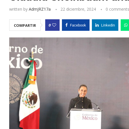
written by
AdmJRZ17a
22 diciembre, 2024
0 comment
0
COMPARTIR
Facebook
Linkedin