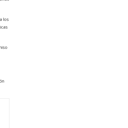
a los
icas
miso
ión