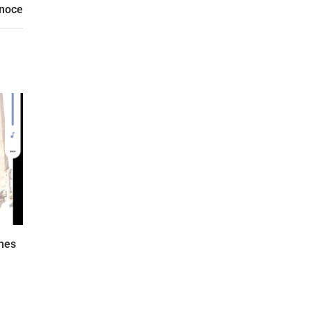
noce
enes