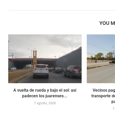
YOU M
A vuelta de rueda y bajo el sol: así
Vecinos pag
padecen los juarenses...
transporte d
p
7 agosto, 2026
7