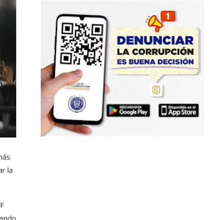
más
r la
IF
iendo