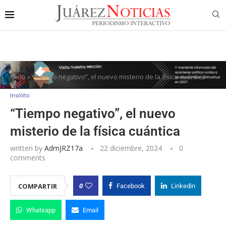
Inicio
»
“Tiempo negativo”, el nuevo misterio de la física cuántica
Insólito
“Tiempo negativo”, el nuevo
misterio de la física cuántica
written by
AdmJRZ17a
22 diciembre, 2024
0
comments
0
COMPARTIR
Facebook
Linkedin
Whatsapp
Email