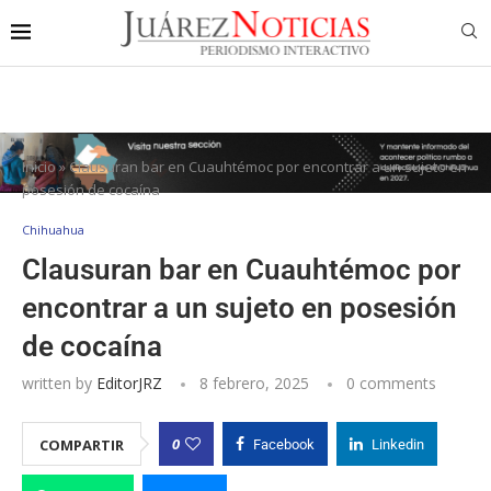
Inicio
»
Clausuran bar en Cuauhtémoc por encontrar a un sujeto en
posesión de cocaína
Chihuahua
Clausuran bar en Cuauhtémoc por
encontrar a un sujeto en posesión
de cocaína
written by
EditorJRZ
8 febrero, 2025
0 comments
0
COMPARTIR
Facebook
Linkedin