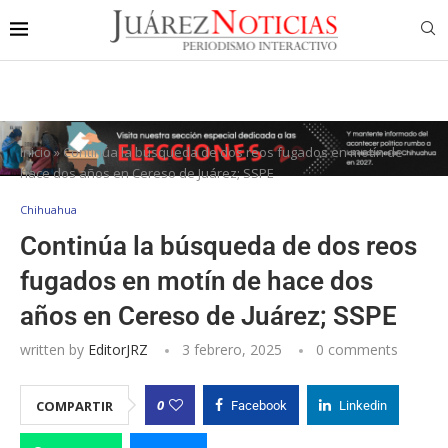
Inicio
»
Continúa la búsqueda de dos reos fugados en motín de
hace dos años en Cereso de Juárez; SSPE
Chihuahua
Continúa la búsqueda de dos reos
fugados en motín de hace dos
años en Cereso de Juárez; SSPE
written by
EditorJRZ
3 febrero, 2025
0 comments
0
COMPARTIR
Facebook
Linkedin