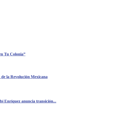
 en Tu Colonia”
o de la Revolución Mexicana
í Enríquez anuncia transición...