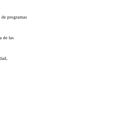
to de programas
a de las
dad,