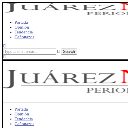
Portada
Opinión
Tendencia
Cañonazos
Search
Portada
Opinión
Tendencia
Cañonazos