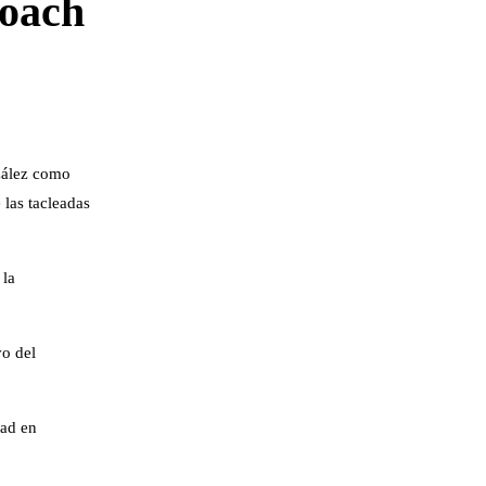
Coach
zález como
las tacleadas
 la
vo del
dad en