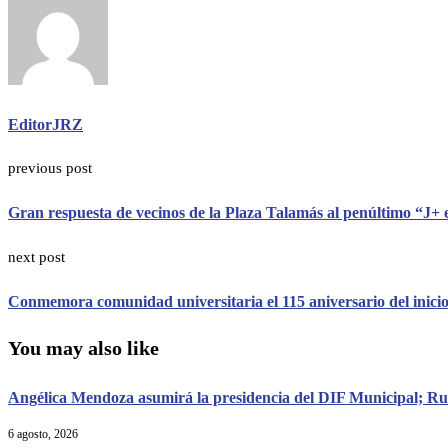
EditorJRZ
previous post
Gran respuesta de vecinos de la Plaza Talamás al penúltimo “J+
next post
Conmemora comunidad universitaria el 115 aniversario del inici
You may also like
Angélica Mendoza asumirá la presidencia del DIF Municipal; Rub
6 agosto, 2026