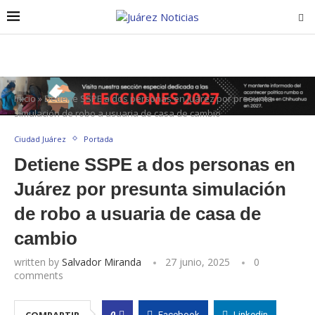
Inicio
»
Detiene SSPE a dos personas en Juárez por presunta
simulación de robo a usuaria de casa de cambio
Ciudad Juárez
Portada
Detiene SSPE a dos personas en
Juárez por presunta simulación
de robo a usuaria de casa de
cambio
written by
Salvador Miranda
27 junio, 2025
0
comments
0
COMPARTIR
Facebook
Linkedin