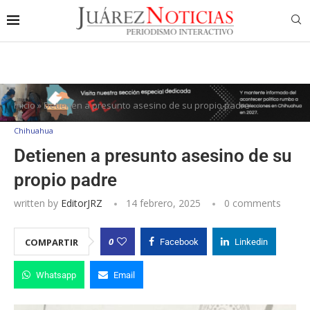
Inicio
»
Detienen a presunto asesino de su propio padre
Chihuahua
Detienen a presunto asesino de su
propio padre
written by
EditorJRZ
14 febrero, 2025
0 comments
0
COMPARTIR
Facebook
Linkedin
Whatsapp
Email