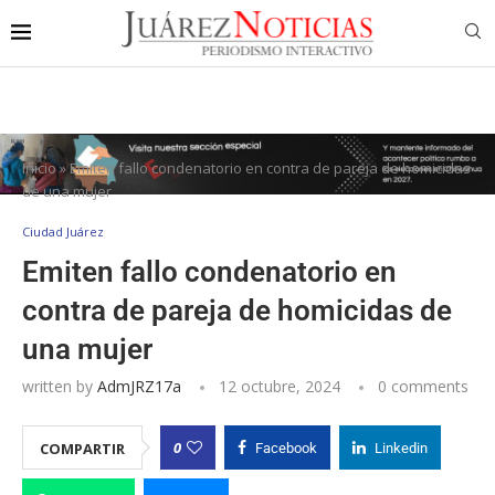
Inicio
»
Emiten fallo condenatorio en contra de pareja de homicidas
de una mujer
Ciudad Juárez
Emiten fallo condenatorio en
contra de pareja de homicidas de
una mujer
written by
AdmJRZ17a
12 octubre, 2024
0 comments
0
COMPARTIR
Facebook
Linkedin