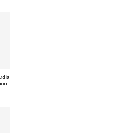
rdia
ario