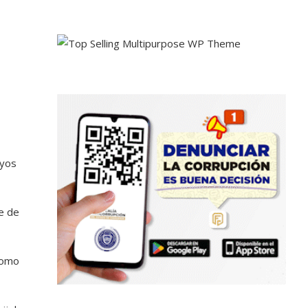
oyos
e de
 como