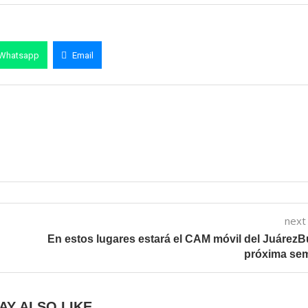
Whatsapp
Email
next
En estos lugares estará el CAM móvil del JuárezB
próxima se
AY ALSO LIKE