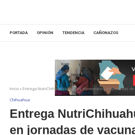
PORTADA
OPINIÓN
TENDENCIA
CAÑONAZOS
Inicio
»
Entrega NutriChihuahua apoyos alimentarios en jornadas de 
Chihuahua
Entrega NutriChihuah
en jornadas de vacuna