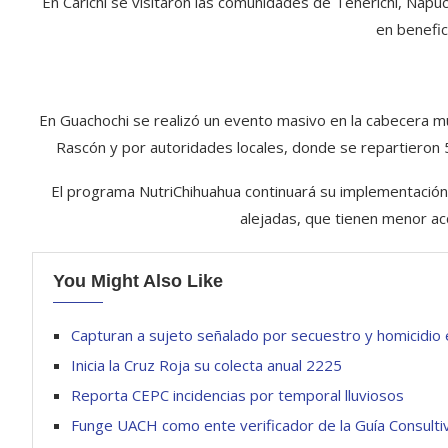
En Carichí se visitaron las comunidades de Teherichi, Nápuc
en benefi
En Guachochi se realizó un evento masivo en la cabecera mu
Rascón y por autoridades locales, donde se repartieron 5
El programa NutriChihuahua continuará su implementación 
alejadas, que tienen menor acc
You Might Also Like
Capturan a sujeto señalado por secuestro y homicidio
Inicia la Cruz Roja su colecta anual 2225
Reporta CEPC incidencias por temporal lluviosos
Funge UACH como ente verificador de la Guía Consult