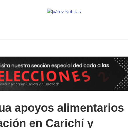
vacunación en Carichí y Guachochi
ua apoyos alimentarios
ción en Carichí y