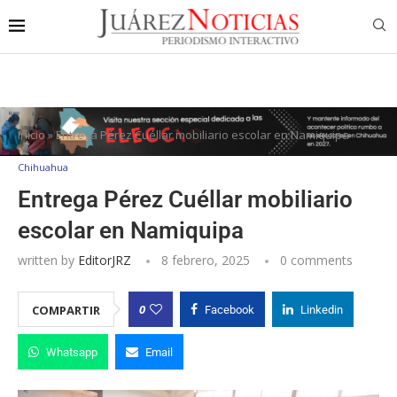
Inicio
»
Entrega Pérez Cuéllar mobiliario escolar en Namiquipa
Chihuahua
Entrega Pérez Cuéllar mobiliario
escolar en Namiquipa
written by
EditorJRZ
8 febrero, 2025
0 comments
0
COMPARTIR
Facebook
Linkedin
Whatsapp
Email