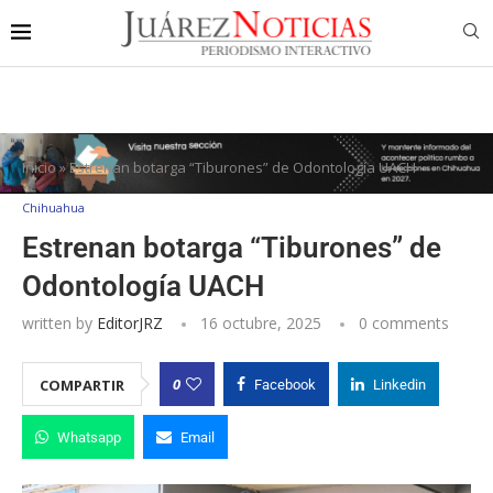
Inicio
»
Estrenan botarga “Tiburones” de Odontología UACH
Chihuahua
Estrenan botarga “Tiburones” de
Odontología UACH
written by
EditorJRZ
16 octubre, 2025
0 comments
0
COMPARTIR
Facebook
Linkedin
Whatsapp
Email