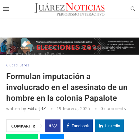
Inicio
»
Formulan imputación a involucrado en el asesinato de un
hombre en la colonia Papalote
Ciudad Juárez
Formulan imputación a
involucrado en el asesinato de un
hombre en la colonia Papalote
written by
EditorJRZ
19 febrero, 2025
0 comments
0
COMPARTIR
Facebook
Linkedin