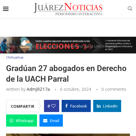
Inicio
»
Gradúan 27 abogados en Derecho de la UACH Parral
Chihuahua
Gradúan 27 abogados en Derecho
de la UACH Parral
written by
AdmJRZ17a
6 octubre, 2024
0 comments
0
COMPARTIR
Facebook
Linkedin
Whatsapp
Email