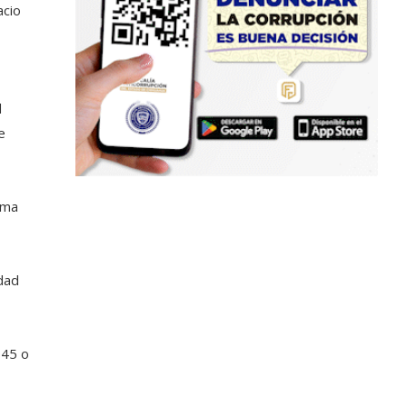
acio
d
e
rma
idad
945 o