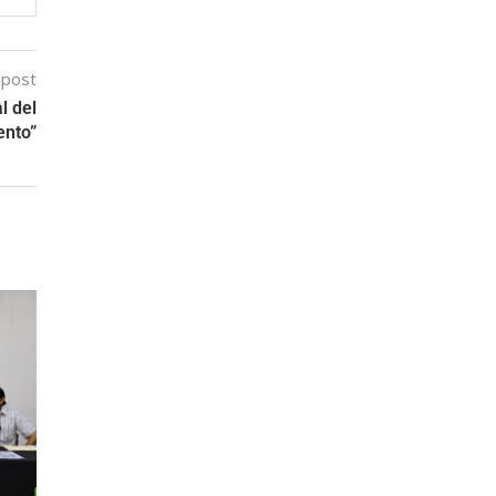
 post
l del
ento”