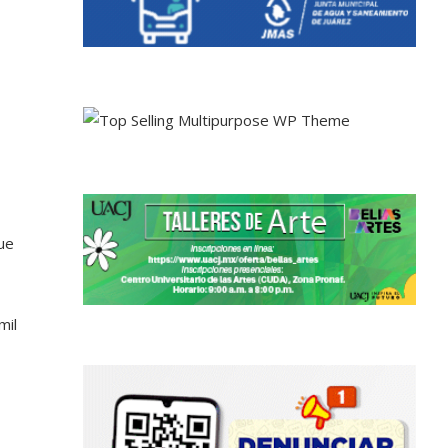
que
mil