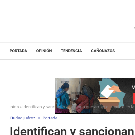
PORTADA
OPINIÓN
TENDENCIA
CAÑONAZOS
Inicio
»
Identifican y sancionan a persona que arrojó escombro en la 
Ciudad Juárez
Portada
Identifican y sancionan