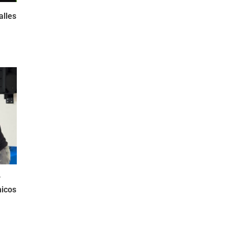
alles
6
y
micos