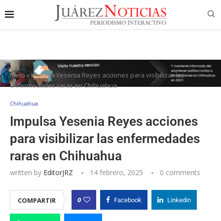
Inicio
»
Impulsa Yesenia Reyes acciones para visibilizar las
enfermedades raras en Chihuahua
Chihuahua
Impulsa Yesenia Reyes acciones
para visibilizar las enfermedades
raras en Chihuahua
written by
EditorJRZ
14 febrero, 2025
0 comments
0
COMPARTIR
Facebook
Linkedin