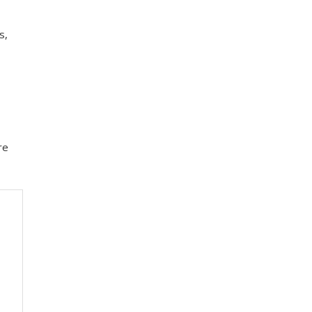
s,
re