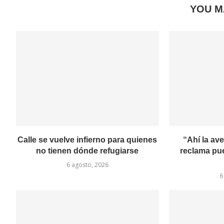
YOU M
Calle se vuelve infierno para quienes
“Ahí la av
no tienen dónde refugiarse
reclama pu
6 agosto, 2026
6