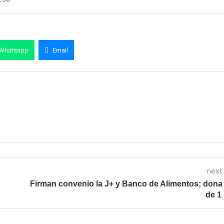
Whatsapp
Email
next
Firman convenio la J+ y Banco de Alimentos; don
de 1