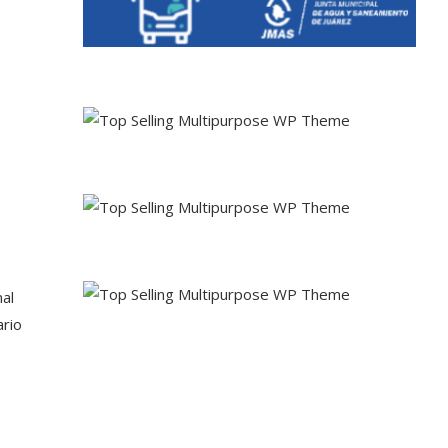
nal
ario