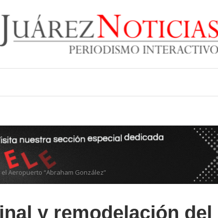
n el Aeropuerto “Abraham González”
inal y remodelación del