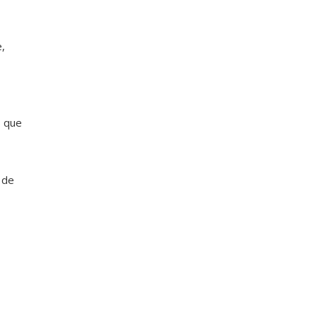
e,
s que
 de