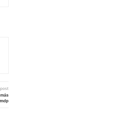
 post
a más
 mdp