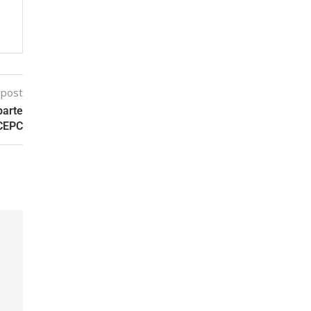
 post
parte
 CEPC