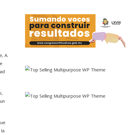
, A.
de
dad
o,
 un
que
 la