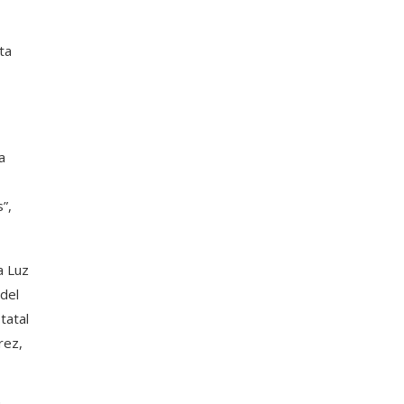
ta
a
”,
a Luz
del
tatal
rez,