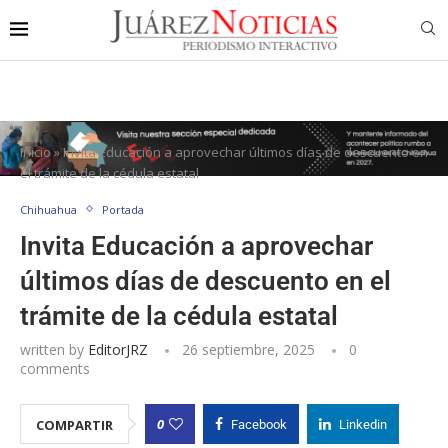
Inicio
»
Invita Educación a aprovechar últimos días de descuento en
el trámite de la cédula estatal
Chihuahua
Portada
Invita Educación a aprovechar
últimos días de descuento en el
trámite de la cédula estatal
written by
EditorJRZ
26 septiembre, 2025
0
comments
0
COMPARTIR
Facebook
Linkedin