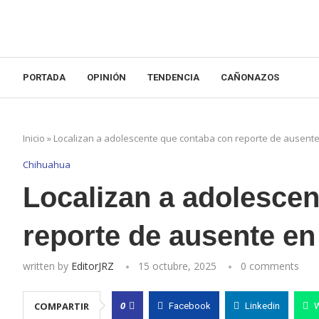
PORTADA
OPINIÓN
TENDENCIA
CAÑONAZOS
Inicio
»
Localizan a adolescente que contaba con reporte de ausen
Chihuahua
Localizan a adolesce
reporte de ausente e
written by
EditorJRZ
15 octubre, 2025
0 comments
0
COMPARTIR
Facebook
Linkedin