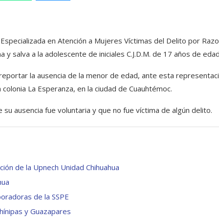
ía Especializada en Atención a Mujeres Víctimas del Delito por Raz
a y salva a la adolescente de iniciales C.J.D.M. de 17 años de edad
 reportar la ausencia de la menor de edad, ante esta representac
la colonia La Esperanza, en la ciudad de Cuauhtémoc.
e su ausencia fue voluntaria y que no fue víctima de algún delito.
ción de la Upnech Unidad Chihuahua
hua
boradoras de la SSPE
Chínipas y Guazapares