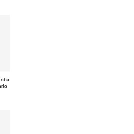
rdia
ario