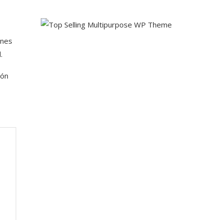
ones
.
ión