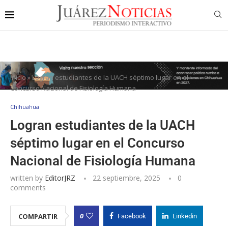
Inicio
»
Logran estudiantes de la UACH séptimo lugar en el
Concurso Nacional de Fisiología Humana
Chihuahua
Logran estudiantes de la UACH
séptimo lugar en el Concurso
Nacional de Fisiología Humana
written by
EditorJRZ
22 septiembre, 2025
0
comments
0
COMPARTIR
Facebook
Linkedin