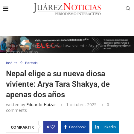
Inicio
»
Nepal elige a su nueva diosa viviente: Arya Tara Shakya, de
apenas dos años
Insólito
Portada
Nepal elige a su nueva diosa
viviente: Arya Tara Shakya, de
apenas dos años
written by
Eduardo Huízar
1 octubre, 2025
0
comments
0
COMPARTIR
Facebook
Linkedin