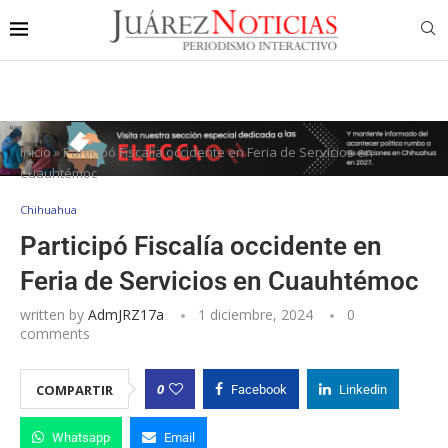
Inicio
»
Participó Fiscalía occidente en Feria de Servicios en
Cuauhtémoc
Chihuahua
Participó Fiscalía occidente en
Feria de Servicios en Cuauhtémoc
written by
AdmJRZ17a
1 diciembre, 2024
0
comments
0
COMPARTIR
Facebook
Linkedin
Whatsapp
Email