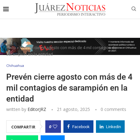
Inicio
»
Prevén cierre agosto con más de 4 mil contagios de
sarampión en la entidad
Chihuahua
Prevén cierre agosto con más de 4
mil contagios de sarampión en la
entidad
written by
EditorJRZ
21 agosto, 2025
0 comments
0
COMPARTIR
Facebook
Linkedin