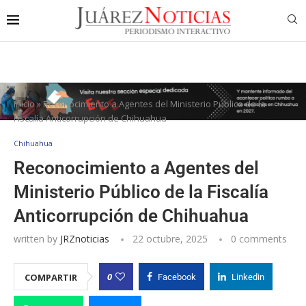
Inicio
»
Reconocimiento a Agentes del Ministerio Público de la
Fiscalía Anticorrupción de Chihuahua
Chihuahua
Reconocimiento a Agentes del
Ministerio Público de la Fiscalía
Anticorrupción de Chihuahua
written by
JRZnoticias
22 octubre, 2025
0 comments
0
COMPARTIR
Facebook
Linkedin