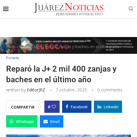
Inicio
»
Reparó la J+ 2 mil 400 zanjas y baches en el último año
Portada
Reparó la J+ 2 mil 400 zanjas y
baches en el último año
written by
EditorJRZ
7 octubre, 2025
0 comments
0
COMPARTIR
Facebook
Linkedin
Whatsapp
Email