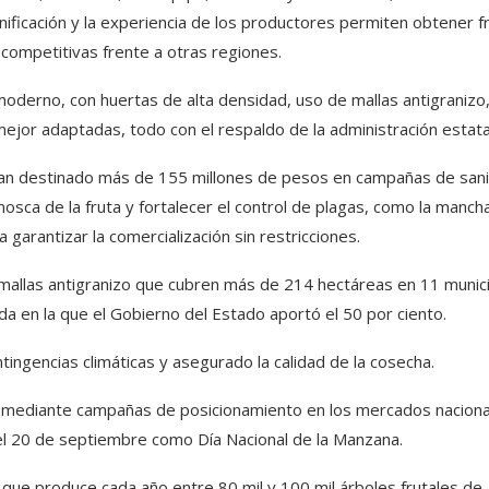
cnificación y la experiencia de los productores permiten obtener f
 competitivas frente a otras regiones.
oderno, con huertas de alta densidad, uso de mallas antigranizo
ejor adaptadas, todo con el respaldo de la administración estata
 han destinado más de 155 millones de pesos en campañas de san
mosca de la fruta y fortalecer el control de plagas, como la manch
 garantizar la comercialización sin restricciones.
 mallas antigranizo que cubren más de 214 hectáreas en 11 munic
a en la que el Gobierno del Estado aportó el 50 por ciento.
ingencias climáticas y asegurado la calidad de la cosecha.
 mediante campañas de posicionamiento en los mercados naciona
el 20 de septiembre como Día Nacional de la Manzana.
 que produce cada año entre 80 mil y 100 mil árboles frutales de