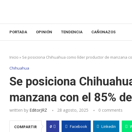
PORTADA
OPINIÓN
TENDENCIA
CAÑONAZOS
Inicio
»
Se posiciona Chihuahua como líder productor de manzana con 
Chihuahua
Se posiciona Chihuahua
manzana con el 85% del
written by
EditorJRZ
28 agosto, 2025
0 comments
0
COMPARTIR
Facebook
Linkedin