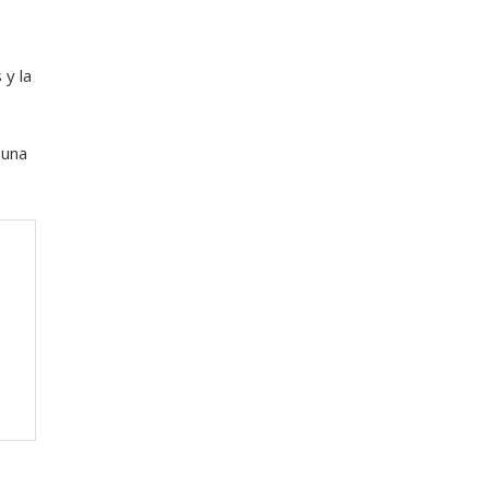
 y la
 una