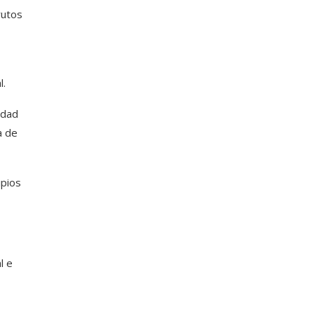
rutos
,
l.
idad
a de
ipios
l e