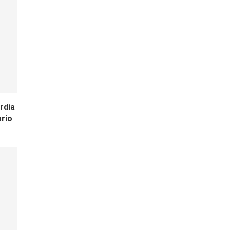
rdia
ario