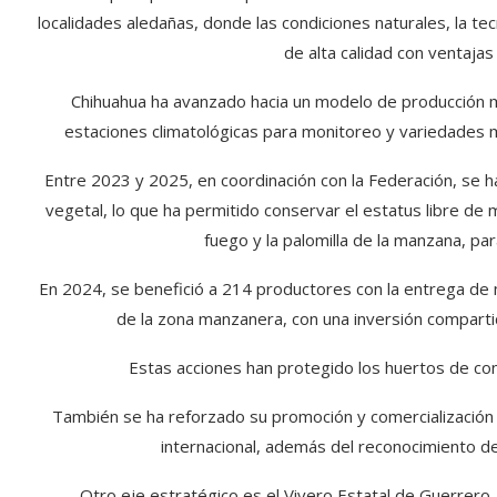
localidades aledañas, donde las condiciones naturales, la te
de alta calidad con ventajas
Chihuahua ha avanzado hacia un modelo de producción m
estaciones climatológicas para monitoreo y variedades m
Entre 2023 y 2025, en coordinación con la Federación, se
vegetal, lo que ha permitido conservar el estatus libre de 
fuego y la palomilla de la manzana, para
En 2024, se benefició a 214 productores con la entrega de
de la zona manzanera, con una inversión compartid
Estas acciones han protegido los huertos de cont
También se ha reforzado su promoción y comercialización
internacional, además del reconocimiento d
Otro eje estratégico es el Vivero Estatal de Guerrero,