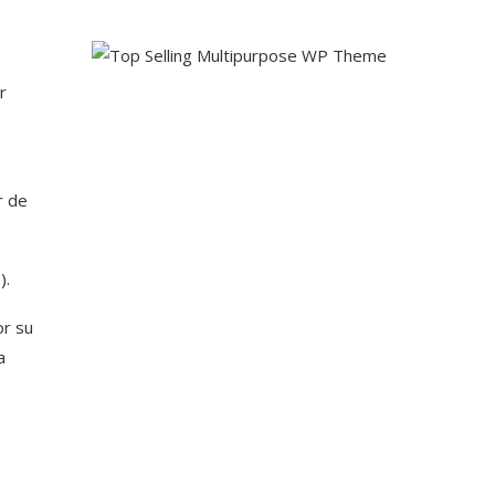
r
r de
).
or su
a