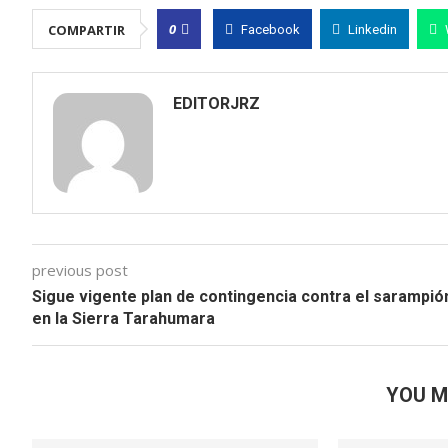
0
COMPARTIR
Facebook
Linkedin
EDITORJRZ
previous post
Sigue vigente plan de contingencia contra el sarampió
en la Sierra Tarahumara
YOU M