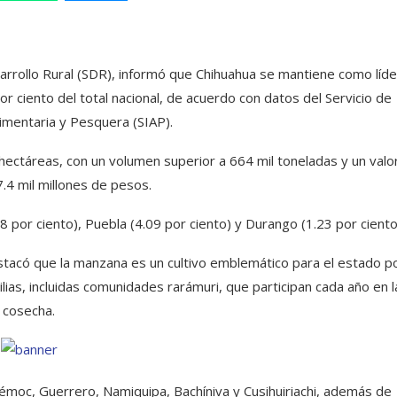
sarrollo Rural (SDR), informó que Chihuahua se mantiene como líde
r ciento del total nacional, de acuerdo con datos del Servicio de
imentaria y Pesquera (SIAP).
hectáreas, con un volumen superior a 664 mil toneladas y un valo
.4 mil millones de pesos.
por ciento), Puebla (4.09 por ciento) y Durango (1.23 por ciento
estacó que la manzana es un cultivo emblemático para el estado p
ias, incluidas comunidades rarámuri, que participan cada año en l
cosecha.
émoc, Guerrero, Namiquipa, Bachíniva y Cusihuiriachi, además de