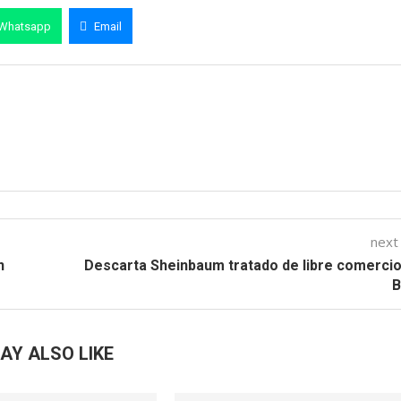
Whatsapp
Email
next
n
Descarta Sheinbaum tratado de libre comerci
B
AY ALSO LIKE