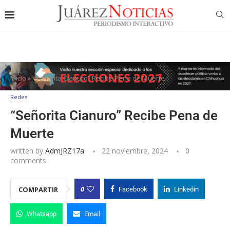
Inicio
»
“Señorita Cianuro” Recibe Pena de Muerte
Redes
“Señorita Cianuro” Recibe Pena de
Muerte
written by
AdmJRZ17a
22 noviembre, 2024
0
comments
0
COMPARTIR
Facebook
Linkedin
Whatsapp
Email