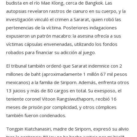
budista en el río Mae Klong, cerca de Bangkok. Las
autopsias revelaron rastros de cianuro en su cuerpo, y la
investigación vinculó el crimen a Sararat, quien robó las
pertenencias de la víctima. Posteriores indagaciones
expusieron un patrón macabro: la asesina ofrecía a sus
víctimas cápsulas envenenadas, utilizando los fondos
robados para financiar su adicción al juego.
El tribunal también ordenó que Sararat indemnice con 2
millones de baht (aproximadamente 1 millón 67 mil pesos
mexicanos) a la familia de Siriporn. Además, enfrenta otros
13 juicios y más de 80 cargos en total. Su exesposo, el
teniente coronel Vitoon Rangsiwuthaporn, recibió 16
meses de prisión por complicidad, y otros cómplices
también fueron condenados.
Tongpin Kiatchanasiri, madre de Siriporn, expresó su alivio
tras la sentencia: *“Hoy se ha hecho justicia por mi hija”*.