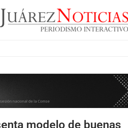
 sesión nacional de la Comse
senta modelo de buenas