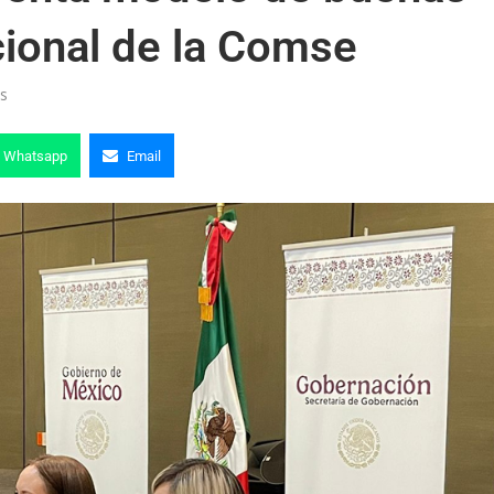
cional de la Comse
s
Whatsapp
Email