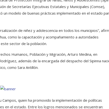
statal de Protección Integral de Niñas, Niños y Adolescentes (Sipi
isión de Secretarías Ejecutivas Estatales y Municipales (Comse),
ntó un modelo de buenas prácticas implementado en el estado pa
salización de niñez y adolescencia en todos los municipios”, afir
uahua, como la capacitación y acompañamiento a autoridades
e este sector de la población.
erechos Humanos, Población y Migración, Arturo Medina, en
Rodríguez, además de la encargada del despacho del Sipinna naci
co, como Sara Antillón.
ru Campos, quien ha promovido la implementación de políticas
ntes en el estado. Entre los logros mencionados se encuentran: