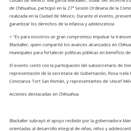
Ciudad de México. Margarita Blackaller, titular del Sistema E
de Chihuahua, participó en la 27ª Sesión Ordinaria de la Com
realizada en la Ciudad de México. Durante el evento, prese
garantizar los derechos de la infancia y adolescencia.
> “Es para nosotros un gran compromiso impulsar la transver
Blackaller, quien compartió los avances alcanzados en Chih
municipales para fortalecer políticas públicas en beneficio d
El evento contó con la participación del subsecretario de D
representación de la secretaria de Gobernación, Rosa Icela 
Constanza Tort San Román, y representantes de Unicef Méxi
Acciones destacadas en Chihuahua
Blackaller subrayó el apoyo recibido por la gobernadora Ma
orientadas al desarrollo integral de niñas, niños y adolesce