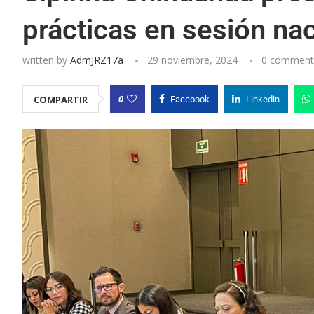
prácticas en sesión na
written by
AdmJRZ17a
29 noviembre, 2024
0 comment
0
COMPARTIR
Facebook
Linkedin