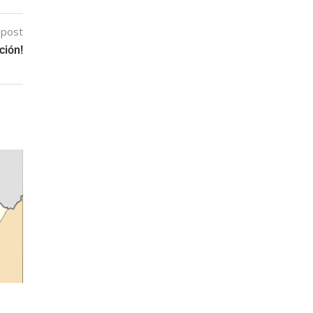
 post
ción!