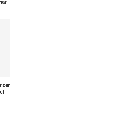
mar
ender
úl